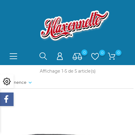
0
0
0
Affichage 1-5 de 5 article(s)
Pertinence