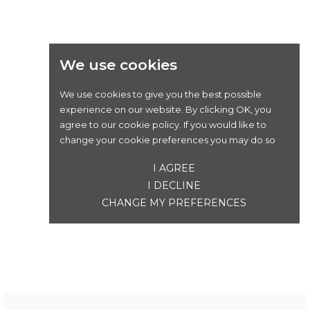
We use cookies
We use cookies to give you the best possible
experience on our website. By clicking OK, you
agree to our cookie policy. If you would like to
change your cookie preferences you may do so
I AGREE
I DECLINE
CHANGE MY PREFERENCES
KASK URBAN LIFESTYLE GARNITURE
Prix
20,00 €