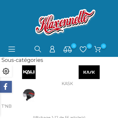
0
0
0
Sous-catégories
KALI
KASK
T'NB
Affichage 1-12 de 56 article(s)