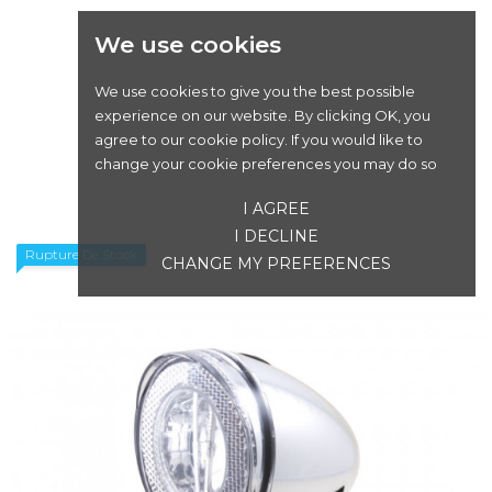
We use cookies
We use cookies to give you the best possible
experience on our website. By clicking OK, you
SPANNINGA SWINGO 20 XE VAE 6/36VDC NOIR
agree to our cookie policy. If you would like to
change your cookie preferences you may do so
Prix
24,00 €
I AGREE
I DECLINE
Rupture De Stock
CHANGE MY PREFERENCES