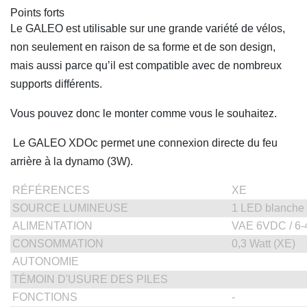
Points forts
Le GALEO est utilisable sur une grande variété de vélos,
non seulement en raison de sa forme et de son design,
mais aussi parce qu’il est compatible avec de nombreux
supports différents.
Vous pouvez donc le monter comme vous le souhaitez.
Le GALEO XDOc permet une connexion directe du feu
arrière à la dynamo (3W).
RÉFÉRENCES
XE
SOURCE LUMINEUSE
1 LED blanche 
ALIMENTATION
VAE 6VDC / 6
CONSOMMATION
0,3 Watt (XE)
AUTONOMIE
TÉMOIN D'USURE DES PILES
FONCTIONS
-