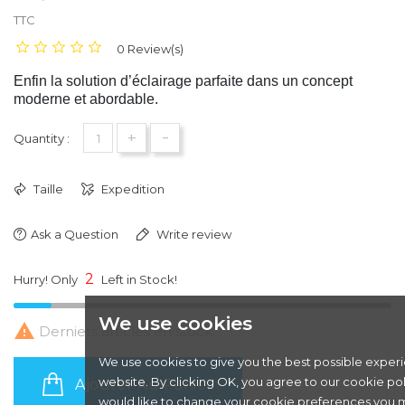
TTC
0 Review(s)
Enfin la solution d’éclairage parfaite dans un concept
moderne et abordable.
+
-
Quantity :
Taille
Expedition
Ask a Question
Write review
2
Hurry! Only
Left in Stock!
We use cookies

Derniers articles en stock
We use cookies to give you the best possible exper
website. By clicking OK, you agree to our cookie poli
Ajouter Au Panier
would like to change your cookie preferences you 