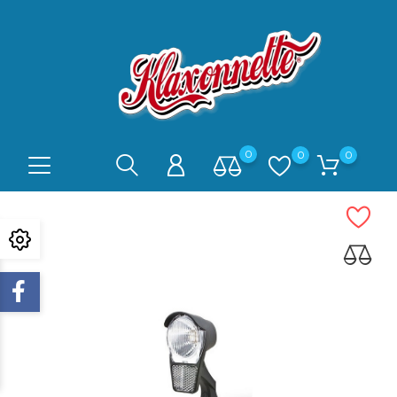
0
0
0