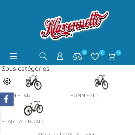
0
0
0
Sous-catégories
SUNN START
SUNN SKILL
START ALLROAD
Affichage 1-12 de 16 article(s)