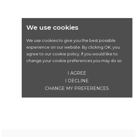
We use cookies
We use cookies to give you the best possible
experience on our website. By clicking OK, you
agree to our cookie policy. If you would like to
change your cookie preferences you may do so
I AGREE
I DECLINE
CHANGE MY PREFERENCES
SUNN SKILL S2 TAILLE S
Prix
2 599,00 €