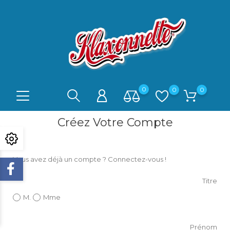
0
0
0
Créez Votre Compte
Vous avez déjà un compte ?
Connectez-vous !
Titre
M.
Mme
Prénom