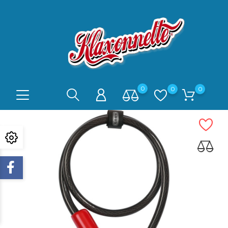
0
0
0