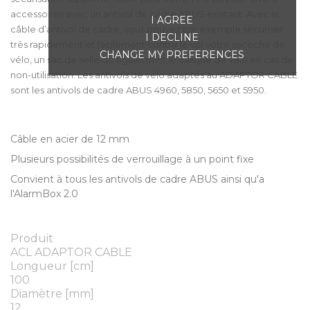
accessoires avec un antivol de cadre ABUS existant. Avec le
I AGREE
câble d’antivol de cadre, vous pouvez par exemple sécuriser
I DECLINE
très rapidement et facilement contre le vol votre sacoche de
CHANGE MY PREFERENCES
vélo, un sac de selle ou également le casque de vélo en cas de
non-utilisation. Les antivols de vélo adaptés au ADAPTOR CABLE
sont les antivols de cadre ABUS 4960, 5850, 5650 et 5950.
Câble en acier de 12 mm
Plusieurs possibilités de verrouillage à un point fixe
Convient à tous les antivols de cadre ABUS ainsi qu'a
l'AlarmBox 2.0
Produit
ACL ADAPTOR CABLE
Longueur [cm]
100
Diamètre [mm]
12