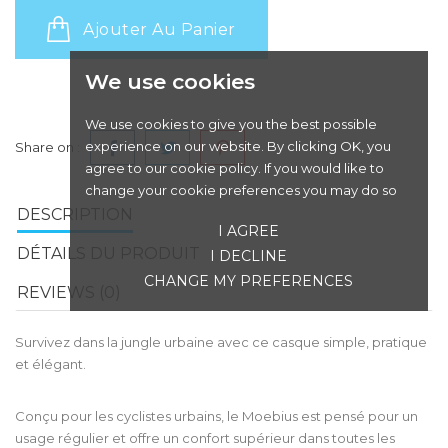
Ajouter Au Panier
We use cookies
We use cookies to give you the best possible
experience on our website. By clicking OK, you
Share on :
agree to our cookie policy. If you would like to
change your cookie preferences you may do so
DESCRIPTION
I AGREE
DÉTAILS DU PRODUIT
I DECLINE
CHANGE MY PREFERENCES
REVIEWS (0)
Survivez dans la jungle urbaine avec ce casque simple, pratique
et élégant.
Conçu pour les cyclistes urbains, le Moebius est pensé pour un
usage régulier et offre un confort supérieur dans toutes les