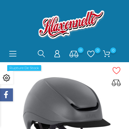
0
0
0
Rupture De Stock