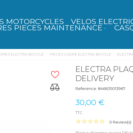
S MOTORCYCLES
VELOS ELECTRI
RES PIECES MAINTENANCE
CAS

OIRES ELECTRA BICYCLE
PIECES CADRE ELECTRA BICYCLE
ELECTRA
ELECTRA PLAQ
DELIVERY
Reference:
846635013967
30,00 €
TTC
0 Review(s)
Plaque d'origine cruiser DE