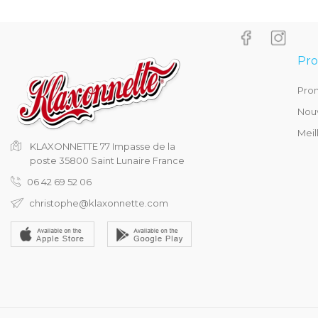
Pro
Pro
Nouv
Meil
KLAXONNETTE
77 Impasse de la
poste
35800 Saint Lunaire
France
06 42 69 52 06
christophe@klaxonnette.com