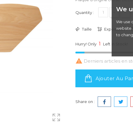
We u
+
-
Quantity :
We use c
website. 
Taille
Expedition
to chang
1
Hurry! Only
Left in Stock!

Derniers articles en s
Ajouter Au Pan
Share on :