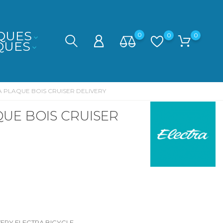
QUES
0
0
0

QUES

 PLAQUE BOIS CRUISER DELIVERY
UE BOIS CRUISER
LIVERY ELECTRA BICYCLE