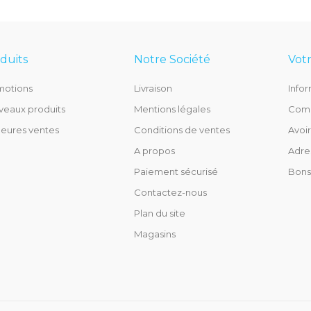
duits
Notre Société
Vot
motions
Livraison
Info
eaux produits
Mentions légales
Com
leures ventes
Conditions de ventes
Avoir
A propos
Adre
Paiement sécurisé
Bons
Contactez-nous
Plan du site
Magasins