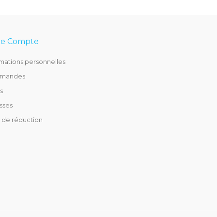
re Compte
rmations personnelles
mandes
s
sses
 de réduction