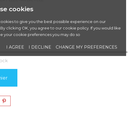
se cookies
ookies to give you the best possible experience on our
By clicking OK, you agree to our cookie policy. If you would like
Ask a Question
Write review
e your cookie preferences you may do so
I AGREE
I DECLINE
CHANGE MY PREFERENCES
tock
ier