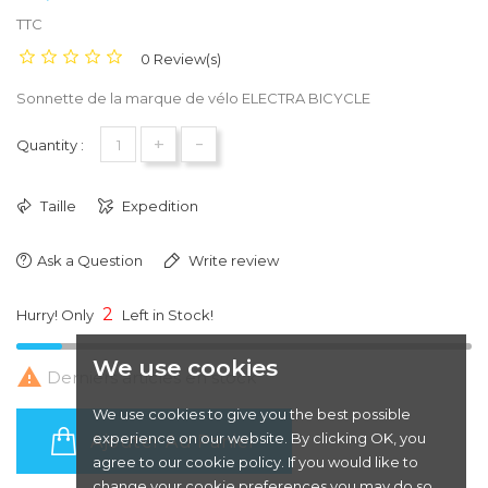
TTC
0 Review(s)
Sonnette de la marque de vélo ELECTRA BICYCLE
+
-
Quantity :
Taille
Expedition
Ask a Question
Write review
2
Hurry! Only
Left in Stock!
We use cookies

Derniers articles en stock
We use cookies to give you the best possible
experience on our website. By clicking OK, you
Ajouter Au Panier
agree to our cookie policy. If you would like to
change your cookie preferences you may do so