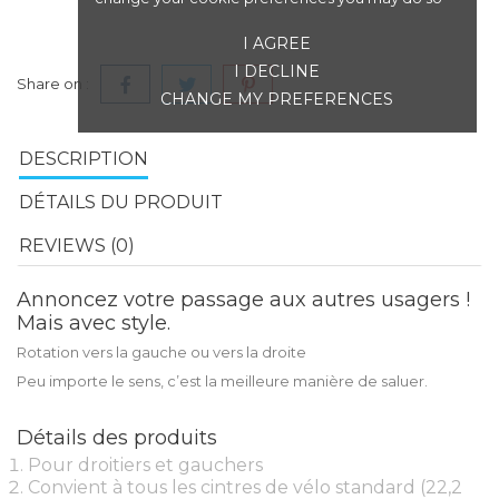
I AGREE
I DECLINE
Share on :
CHANGE MY PREFERENCES
DESCRIPTION
DÉTAILS DU PRODUIT
REVIEWS (0)
Annoncez votre passage aux autres usagers !
Mais avec style.
Rotation vers la gauche ou vers la droite
Peu importe le sens, c’est la meilleure manière de saluer.
Détails des produits
Pour droitiers et gauchers
Convient à tous les cintres de vélo standard (22,2