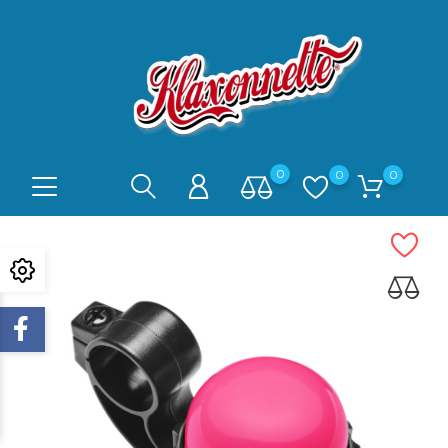
0
0
0