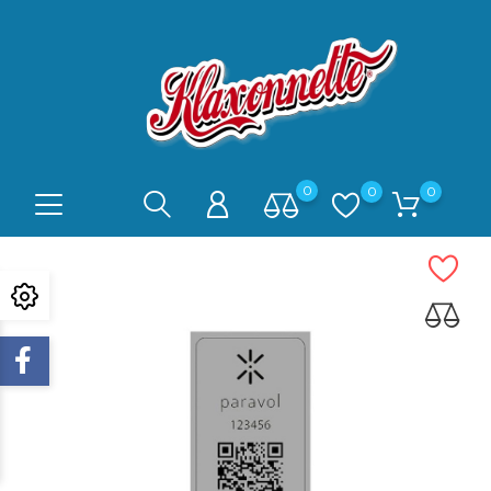
0
0
0