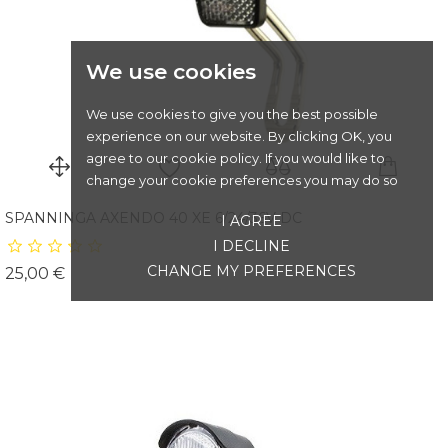
We use cookies
We use cookies to give you the best possible
experience on our website. By clicking OK, you
agree to our cookie policy. If you would like to
change your cookie preferences you may do so
SPANNINGA AXENDO 40 XE 6/24/36V DC
I AGREE
I DECLINE
CHANGE MY PREFERENCES
Prix
25,00 €